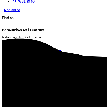
76 81 89 00
Kontakt os
Find os
Børneuniverset i Centrum
Nyboesgade 37 / Helgesvej 1
7100 Vejle
CVR. 29 18 99 00